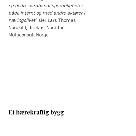
og bedre samhandlingsmuligheter – 
både internt og med andre aktører i 
næringslivet”
 sier Lars Thomas 
Nordkild, direktør Nord for 
Multiconsult Norge.
Et bærekraftig bygg
B8 er også et foregangsprosjekt 
innen bærekraft. Bygget er planlagt 