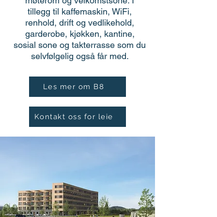
møterom og velkomstsone. I
tillegg til kaffemaskin, WiFi,
renhold, drift og vedlikehold,
garderobe, kjøkken, kantine,
sosial sone og takterrasse som du
selvfølgelig også får med.
Les mer om B8
Kontakt oss for leie