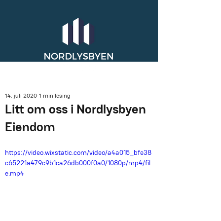
14. juli 2020
1 min lesing
Litt om oss i Nordlysbyen
Eiendom
https://video.wixstatic.com/video/a4a015_bfe38
c65221a479c9b1ca26db000f0a0/1080p/mp4/fil
e.mp4