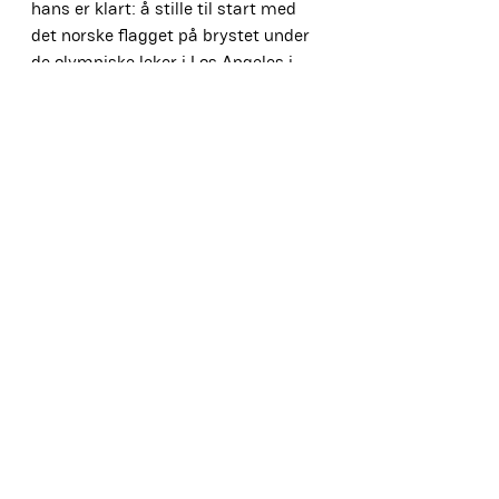
hans er klart: å stille til start med 
det norske flagget på brystet under 
de olympiske leker i Los Angeles i 
2028. Som han selv uttrykker det:
«Jeg drømmer om å representere 
Norge i OL i 2028. Hver treningsøkt 
jeg gjør nå, er et skritt nærmere den 
drømmen.»