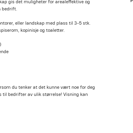
skap gis det muligheter for arealeffektive og 
 bedrift.
ontorer, eller landskap med plass til 3-5 stk. 
iserom, kopinisje og toaletter.   
)
ende
rsom du tenker at det kunne vært noe for deg 
 til bedrifter av ulik størrelse! Visning kan 