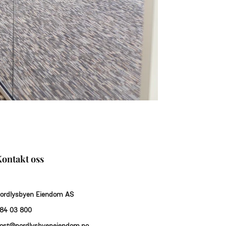
ontakt oss
ordlysbyen Eiendom AS
84 03 800
ost@nordlysbyeneiendom.no