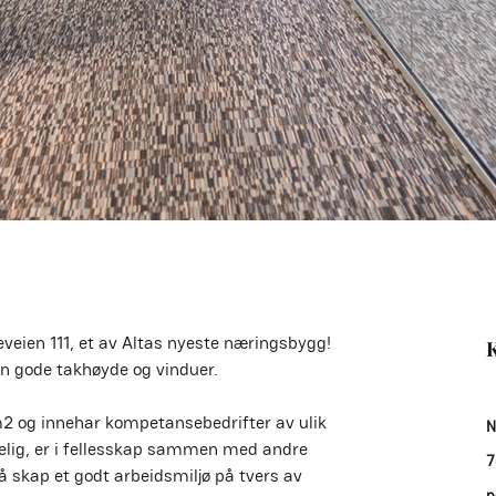
keveien 111, et av Altas nyeste næringsbygg! 
K
n gode takhøyde og vinduer.
 m2 og innehar kompetansebedrifter av ulik 
N
gelig, er i fellesskap sammen med andre 
7
å skap et godt arbeidsmiljø på tvers av 
p