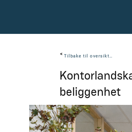
< Back
Tilbake til oversikten
Kontorlandska
beliggenhet
Sentrumsparken, 9510 Alta, N