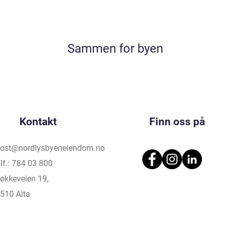
Sammen for byen
Kontakt
Finn oss på
ost@nordlysbyeneiendom.no
lf.: 784 03 800
økkeveien 19,
510 Alta