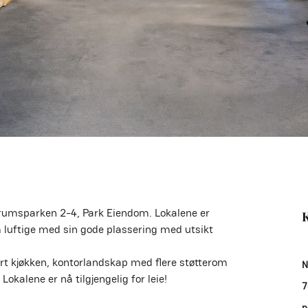
ntrumsparken 2-4, Park Eiendom. Lokalene er 
K
 luftige med sin gode plassering med utsikt 
rt kjøkken, kontorlandskap med flere støtterom 
N
okalene er nå tilgjengelig for leie!
7
p