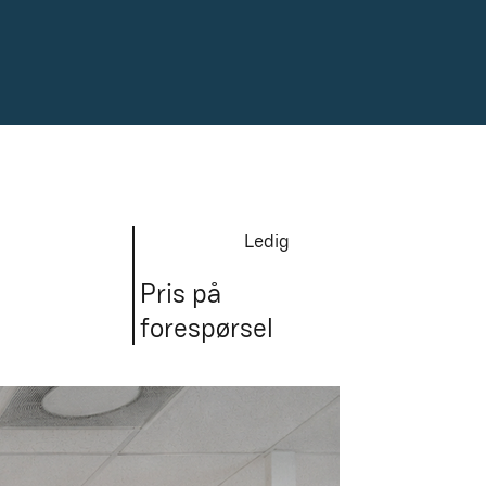
Forside
Til leie
Leie av parkering
Leie av b
Ledig
Pris på
forespørsel