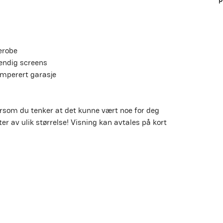
derobe
vendig screens
temperert garasje
rsom du tenker at det kunne vært noe for deg 
ifter av ulik størrelse! Visning kan avtales på kort 