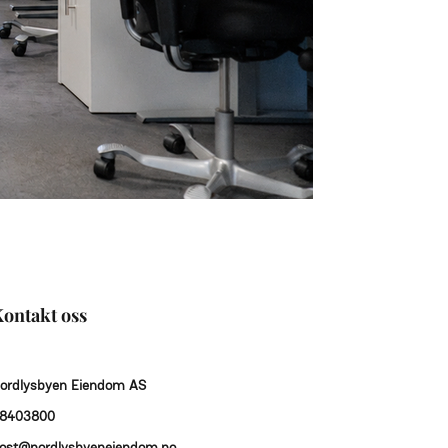
ontakt oss
ordlysbyen Eiendom AS
8403800
ost@nordlysbyeneiendom.no