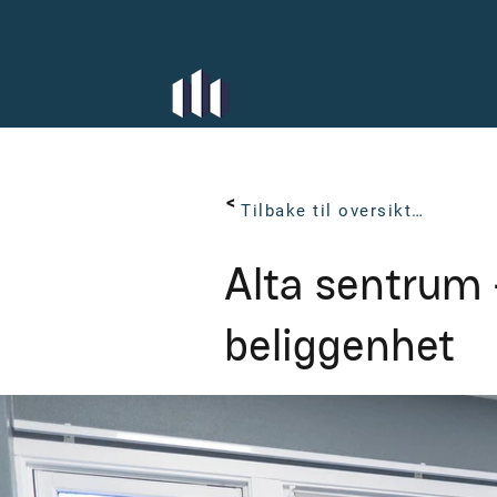
< Back
Tilbake til oversikten
Alta sentrum 
beliggenhet
Løkkeveien 19, Alta, Norge