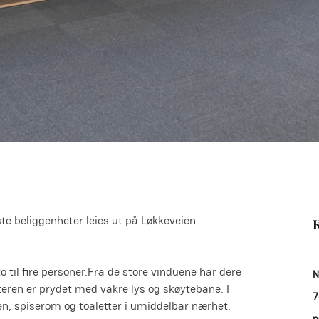
 beliggenheter leies ut på Løkkeveien 
K
to til fire personer.Fra de store vinduene har dere 
N
teren er prydet med vakre lys og skøytebane. I 
7
kken, spiserom og toaletter i umiddelbar nærhet.
p