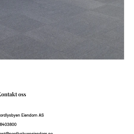
ontakt oss
ordlysbyen Eiendom AS
8403800
ost@nordlysbyeneiendom.no